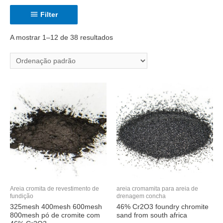
Filter
A mostrar 1–12 de 38 resultados
Areia cromita de revestimento de
areia cromamita para areia de
fundição
drenagem concha
325mesh 400mesh 600mesh
46% Cr2O3 foundry chromite
800mesh pó de cromite com
sand from south africa