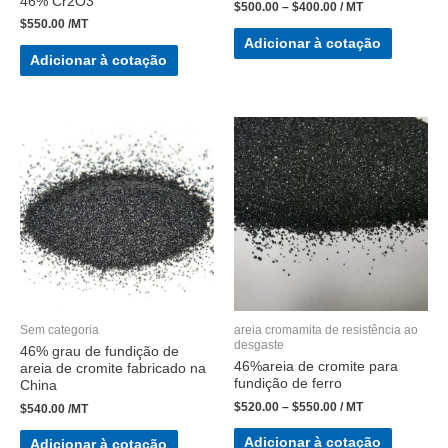
46% Cr2O3
$
500.00
–
$
400.00
/ MT
$
550.00
/MT
Adicionar à cotação
Adicionar à cotação
Sem categoria
areia cromamita de resistência ao
desgaste
46% grau de fundição de
46%areia de cromite para
areia de cromite fabricado na
fundição de ferro
China
$
520.00
–
$
550.00
/ MT
$
540.00
/MT
Adicionar à cotação
Adicionar à cotação