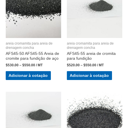
areia cromamita para areia de
areia cromamita para areia de
drenagem concha
drenagem concha
AFS45-50 AFS45-55 Areia de
AFS45-55 areia de cromita
cromite para fundição de aço
para fundição
$
530.00
–
$
550.00
/ MT
$
520.00
–
$
550.00
/ MT
Adicionar à cotação
Adicionar à cotação