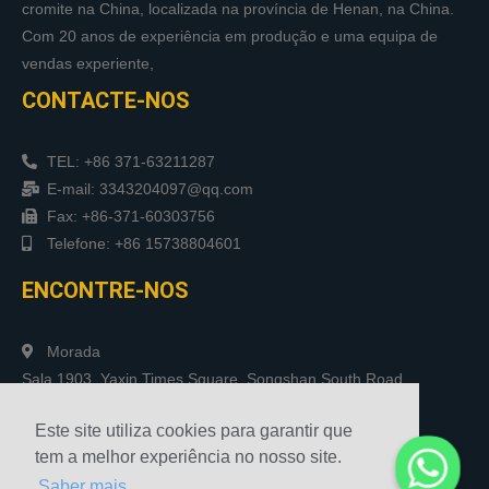
cromite na China, localizada na província de Henan, na China.
Com 20 anos de experiência em produção e uma equipa de
vendas experiente,
CONTACTE-NOS
TEL: +86 371-63211287
E-mail: 3343204097@qq.com
Fax: +86-371-60303756
Telefone: +86 15738804601
ENCONTRE-NOS
Morada
Sala 1903, Yaxin Times Square, Songshan South Road,
Zhengzhou, China
Este site utiliza cookies para garantir que
tem a melhor experiência no nosso site.
Saber mais