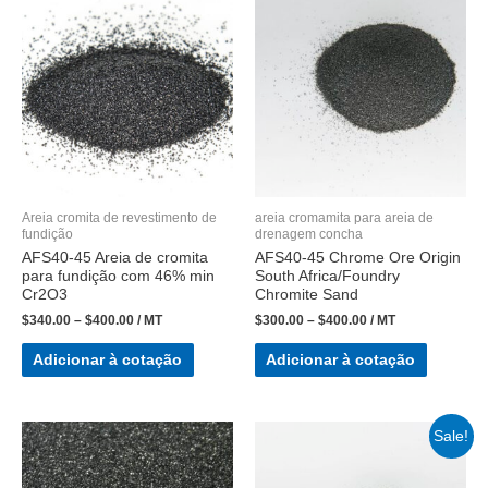
Areia cromita de revestimento de
areia cromamita para areia de
fundição
drenagem concha
AFS40-45 Areia de cromita
AFS40-45 Chrome Ore Origin
para fundição com 46% min
South Africa/Foundry
Cr2O3
Chromite Sand
$
340.00
–
$
400.00
/ MT
$
300.00
–
$
400.00
/ MT
Adicionar à cotação
Adicionar à cotação
Sale!