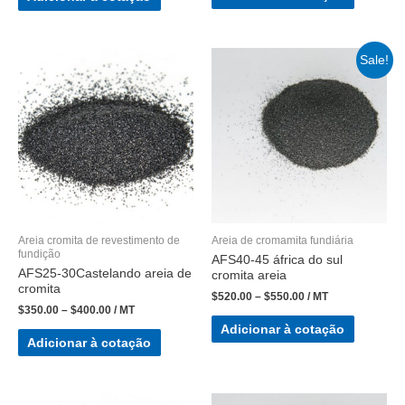
Sale!
Areia cromita de revestimento de
Areia de cromamita fundiária
fundição
AFS40-45 áfrica do sul
AFS25-30Castelando areia de
cromita areia
cromita
$
520.00
–
$
550.00
/ MT
$
350.00
–
$
400.00
/ MT
Adicionar à cotação
Adicionar à cotação