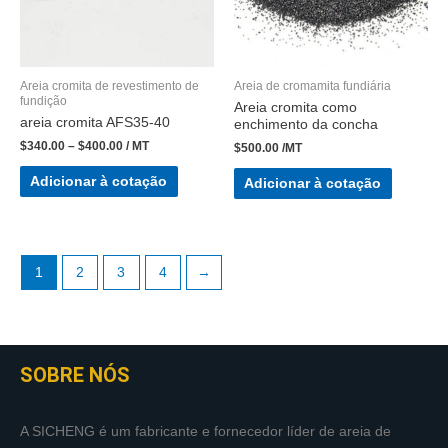
Areia cromita de revestimento de
Areia de cromamita fundiária
fundição
Areia cromita como
areia cromita AFS35-40
enchimento da concha
$
340.00
–
$
400.00
/ MT
$
500.00
/MT
Adicionar à cotação
Adicionar à cotação
1
2
3
4
→
SOBRE NÓS
A SICHENG é um fabricante e fornecedor líder de areia de