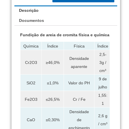
Descrição
Documentos
Fundição de areia de cromita física e química
Química
Índice
Física
Índice
2,5-
Densidade
3g /
Cr2O3
≥46,0%
aparente
cm³
9 de
SiO2
≤1,0%
Valor do PH
julho
1,55:
Fe2O3
≤26,5%
Cr / Fe
1
Densidade
2,6 g
de
CaO
≤0,30%
/ cm³
enchimento