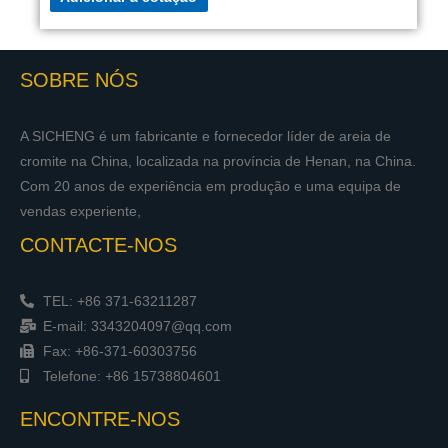
SOBRE NÓS
A SICHENG é um fabricante e fornecedor líder de areia de
cromite na China, localizada na província de Henan, na China.
Com 20 anos de experiência em produção e uma equipa de
vendas experiente,
CONTACTE-NOS
TEL: +86 371-63211287
E-mail: 3343204097@qq.com
Fax: +86-371-60303756
Telefone: +86 15738804601
ENCONTRE-NOS