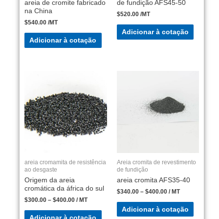
areia de cromite fabricado
de fundição AFS45-50
na China
$
520.00
/MT
$
540.00
/MT
Adicionar à cotação
Adicionar à cotação
areia cromamita de resistência
Areia cromita de revestimento
ao desgaste
de fundição
Origem da areia
areia cromita AFS35-40
cromática da áfrica do sul
$
340.00
–
$
400.00
/ MT
$
300.00
–
$
400.00
/ MT
Adicionar à cotação
Adicionar à cotação