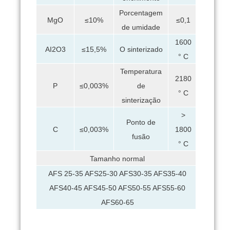
Porcentagem
MgO
≤10%
≤0,1
de umidade
1600
AI2O3
≤15,5%
O sinterizado
° C
Temperatura
2180
de
P
≤0,003%
° C
sinterização
>
Ponto de
1800
C
≤0,003%
fusão
° C
Tamanho normal
AFS 25-35 AFS25-30 AFS30-35 AFS35-40
AFS40-45 AFS45-50 AFS50-55 AFS55-60
AFS60-65