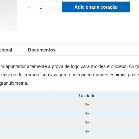
-
+
Adicionar à cotação
cional
Documentos
um apontador altamente à prova de fogo para moldes e núcleos.
Orig
do minério de cromo e sua lavagem em concentradores espirais, post
granulometria.
Unidade
%
%
%
%