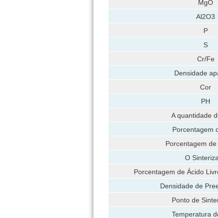
MgO
Al2O3
P
S
Cr/Fe
Densidade ap
Cor
PH
A quantidade d
Porcentagem d
Porcentagem de
O Sinteriz
Porcentagem de Ácido Livr
Densidade de Pre
Ponto de Sinte
Temperatura d