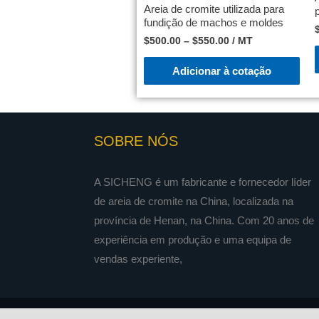
Areia de cromite utilizada para
fundição de machos e moldes
$
500.00
–
$
550.00
/ MT
Adicionar à cotação
SOBRE NÓS
A SICHENG é um fabricante e fornecedor líder
de areia de cromite na China, localizada na
província de Henan, na China. Com 20 anos de
experiência em produção e uma equipa de
vendas experiente,