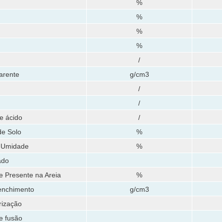
%
%
%
%
/
arente
g/cm3
/
/
e ácido
/
e Solo
%
 Umidade
%
ado
e Presente na Areia
%
enchimento
g/cm3
rização
e fusão