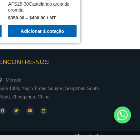
AFS25-30Castelando areia de
cromita
$
350.00
–
$
400.00
/ MT
Adicionar à cotação
ENCONTRE-NOS
Morada
Sala 1903, Yaxin Times Square, Songshan South
Road, Zhengzhou, China
Mapa do site