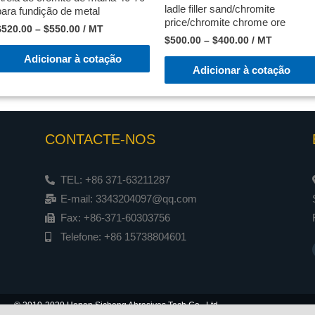
ladle filler sand/chromite
para fundição de metal
price/chromite chrome ore
$
520.00
–
$
550.00
/ MT
$
500.00
–
$
400.00
/ MT
Adicionar à cotação
Adicionar à cotação
CONTACTE-NOS
TEL: +86 371-63211287
E-mail: 3343204097@qq.com
Fax: +86-371-60303756
Telefone: +86 15738804601
© 2010-2020 Henan Sicheng Abrasives Tech Co., Ltd.