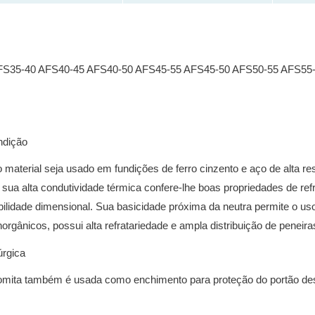
FS35-40 AFS40-45 AFS40-50 AFS45-55 AFS45-50 AFS50-55 AFS5
undição
material seja usado em fundições de ferro cinzento e aço de alta re
 sua alta condutividade térmica confere-lhe boas propriedades de re
ilidade dimensional.
Sua basicidade próxima da neutra permite o u
orgânicos, possui alta refratariedade e ampla distribuição de peneira
úrgica
romita também é usada como enchimento para proteção do portão de