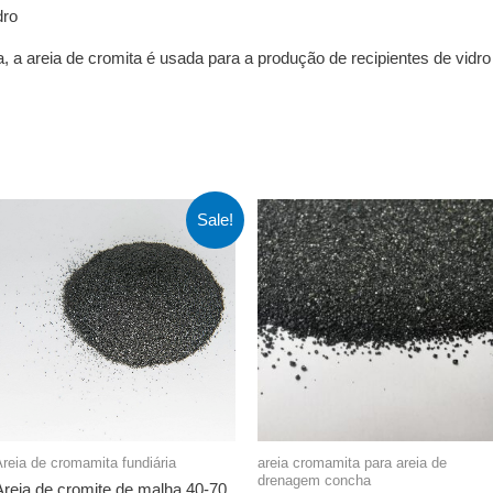
dro
 a areia de cromita é usada para a produção de recipientes de vidro
Sale!
reia de cromamita fundiária
areia cromamita para areia de
drenagem concha
Areia de cromite de malha 40-70