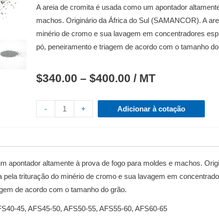
A areia de cromita é usada como um apontador altamente
machos.
Originário da África do Sul (SAMANCOR).
A are
minério de cromo e sua lavagem em concentradores espir
pó, peneiramento e triagem de acordo com o tamanho do
$
340.00
–
$
400.00
/ MT
-
+
Adicionar à cotação
um apontador altamente à prova de fogo para moldes e machos.
Orig
a pela trituração do minério de cromo e sua lavagem em concentrado
iagem de acordo com o tamanho do grão.
FS40-45, AFS45-50, AFS50-55, AFS55-60, AFS60-65