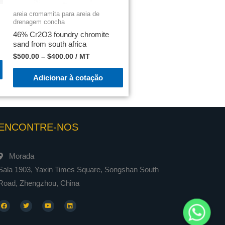
areia cromamita para areia de
drenagem concha
46% Cr2O3 foundry chromite
sand from south africa
$
500.00
–
$
400.00
/ MT
Adicionar à cotação
ENCONTRE-NOS
Morada
Sala 1903, Yaxin Times Square, Songshan South
Road, Zhengzhou, China