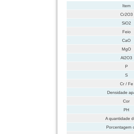
Item
Cr2O3
SiO2
Feio
CaO
MgO
Al2O3
P
S
Cr / Fe
Densidade ap
Cor
PH
A quantidade d
Porcentagem d