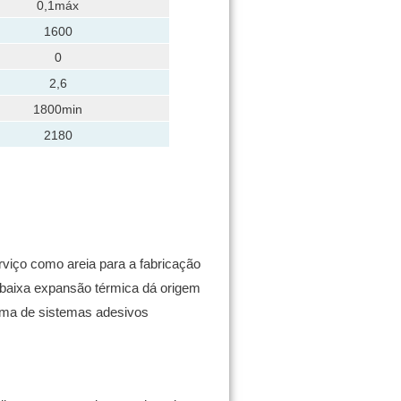
0,1máx
1600
0
2,6
1800min
2180
rviço como areia para a fabricação
a baixa expansão térmica dá origem
ama de sistemas adesivos