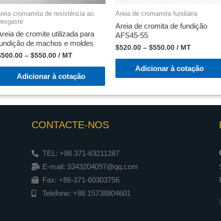
reia cromamita de resistência ao
Areia de cromamita fundiária
desgaste
Areia de cromita de fundição
Areia de cromite utilizada para
AFS45-55
fundição de machos e moldes
$
520.00
–
$
550.00
/ MT
$
500.00
–
$
550.00
/ MT
Adicionar à cotação
Adicionar à cotação
CONTACTE-NOS
TEL: +86 371-63211287
E-mail: 3343204097@qq.com
Fax: +86-371-60303756
Telefone: +86 15738804601