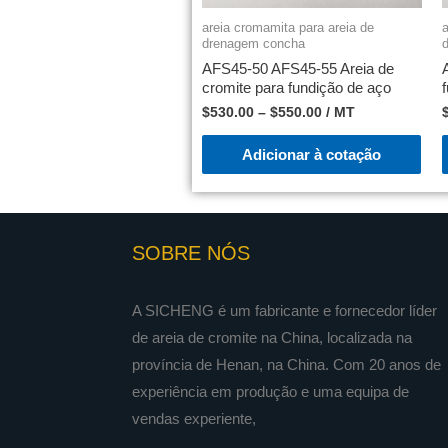
areia cromamita para areia de
a
drenagem concha
AFS45-50 AFS45-55 Areia de
cromite para fundição de aço
$
530.00
–
$
550.00
/ MT
Adicionar à cotação
SOBRE NÓS
A SICHENG é um fabricante e fornecedor líder
de areia de cromite na China, localizada na
província de Henan, na China. Com 20 anos de
experiência em produção e uma equipa de
vendas experiente,