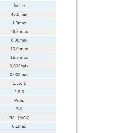
Índice
46,0 min
1.0max
26,5 max
0,30máx
10,0 max
15,5 max
0,003máx
0,003máx
1,55: 1
2,5-3
Preto
7-9
2ML (MAX)
0,1máx