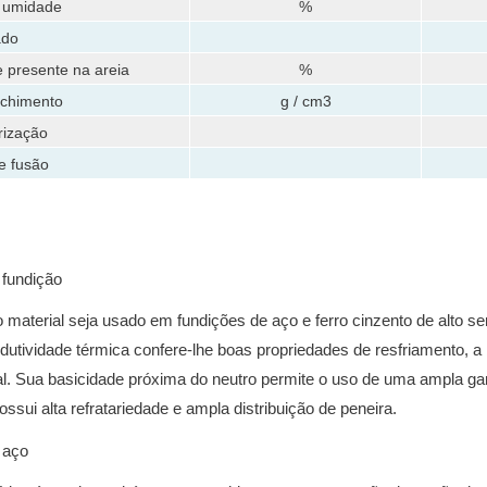
 umidade
%
ado
e presente na areia
%
chimento
g / cm3
rização
e fusão
 fundição
material seja usado em fundições de aço e ferro cinzento de alto se
dutividade térmica confere-lhe boas propriedades de resfriamento, 
al.
Sua basicidade próxima do neutro permite o uso de uma ampla g
ossui alta refratariedade e ampla distribuição de peneira.
 aço