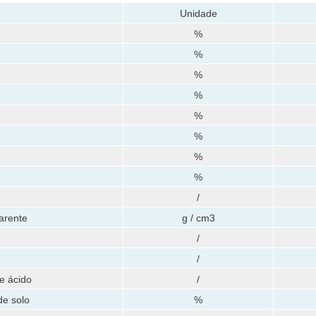
Unidade
%
%
%
%
%
%
%
%
/
arente
g / cm3
/
/
e ácido
/
e solo
%