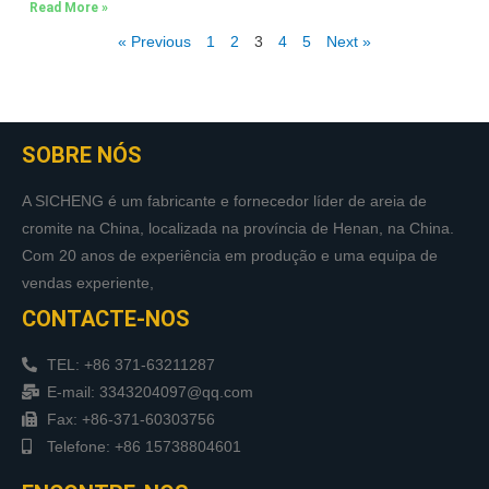
Read More »
« Previous
1
2
3
4
5
Next »
SOBRE NÓS
A SICHENG é um fabricante e fornecedor líder de areia de
cromite na China, localizada na província de Henan, na China.
Com 20 anos de experiência em produção e uma equipa de
vendas experiente,
CONTACTE-NOS
TEL: +86 371-63211287
E-mail: 3343204097@qq.com
Fax: +86-371-60303756
Telefone: +86 15738804601