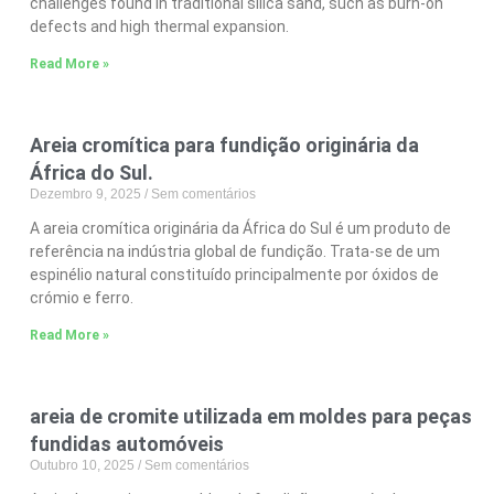
challenges found in traditional silica sand, such as burn-on
defects and high thermal expansion.
Read More »
Areia cromítica para fundição originária da
África do Sul.
Dezembro 9, 2025
Sem comentários
A areia cromítica originária da África do Sul é um produto de
referência na indústria global de fundição. Trata-se de um
espinélio natural constituído principalmente por óxidos de
crómio e ferro.
Read More »
areia de cromite utilizada em moldes para peças
fundidas automóveis
Outubro 10, 2025
Sem comentários