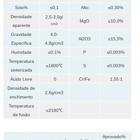
Solo%
≤0,1
Alto
≤0,30%
Densidade
2,5-3,0g/
MgO
≤10,0%
cm3
aparente
Gravidade
4,0-
Al2O3
≤15,5%
Específica
4,8g/cm3
Humidade
≤0,1%
P
≤0,003%
Temperatura
≥1800℃
S
≤0,003%
sinterizada
Ácido Livre
0
Cr/Fe
1,55:1
Densidade de
2,6g/cm3
enchimento
Temperatura
≥2180℃
de fusão
Aprovado%