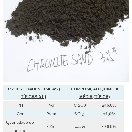
PROPRIEDADES FÍSICAS (
COMPOSIÇÃO QUÍMICA
TÍPICAS
A
L)
MÉDIA (TÍPICA)
PH
7-9
Cr2O3
≥46,0%
Cor
Preto
SiO
≤1,0%
2
Quantidade de
≤2m
≤26,5%
Fe2O3
ácido