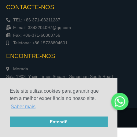
CONTACTE-NOS
TEL: +86 371-63211287
E-mail: 3343204097@qq.com
Fax: +86-371-60303756
Telefone: +86 15738804601
ENCONTRE-NOS
Morada
Sala 1903, Yaxin Times Square, Songshan South Road,
Zhengzhou, China
Este site utiliza cookies para garantir que
tem a melhor experiência no nosso site.
Saber mais
© 2010-2020 Henan Sicheng Abrasives Tech Co., Ltd.
Entendi!
Mapa do site