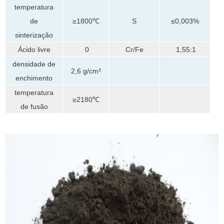
temperatura
de
≥1800℃
S
≤0,003%
sinterização
Ácido livre
0
Cr/Fe
1,55:1
densidade de
2,6 g/cm³
enchimento
temperatura
≥2180℃
de fusão