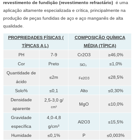
revestimento de fundição (revestimento refractário)
é uma
aplicação altamente especializada e crítica, principalmente na
produção de peças fundidas de aço e aço manganês de alta
qualidade.
PROPRIEDADES FÍSICAS (
COMPOSIÇÃO QUÍMICA
TÍPICAS
A
L)
MÉDIA (TÍPICA)
PH
7-9
Cr2O3
≥46,0%
Cor
Preto
≤1,0%
SiO₂
Quantidade de
≤2m
≤28,5%
Fe2O3
ácido
Solo%
≤0,1
Alto
≤0,30%
Densidade
2,5-3,0 g/
MgO
≤10,0%
cm³
aparente
Gravidade
4,0-4,8
Al2O3
≤15,5%
específica
g/cm³
Humidade
≤0,1%
P
≤0,003%