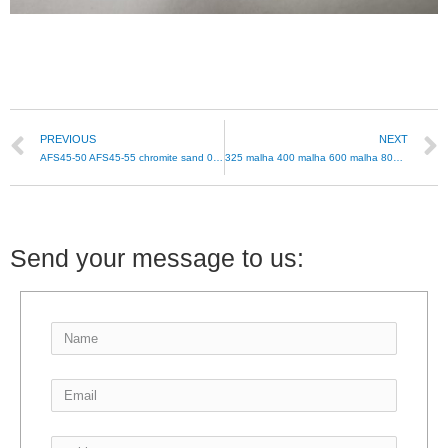
PREVIOUS
NEXT
AFS45-50 AFS45-55 chromite sand 0.28-0.36mm
325 malha 400 malha 600 malha 800 pó de cromite de malha /200#-2000#farinha de cromite como clolorante
Send your message to us: