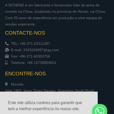
A SICHENG é um fabricante e fornecedor líder de areia de
cromite na China, localizada na província de Henan, na China.
Com 20 anos de experiência em produção e uma equipa de
vendas experiente,
CONTACTE-NOS
TEL: +86 371-63211287
E-mail: 3343204097@qq.com
Fax: +86-371-60303756
Telefone: +86 15738804601
ENCONTRE-NOS
Morada
Sala 1903, Yaxin Times Square, Songshan South Road,
Zhengzhou, China
Este site utiliza cookies para garantir que
tem a melhor experiência no nosso site.