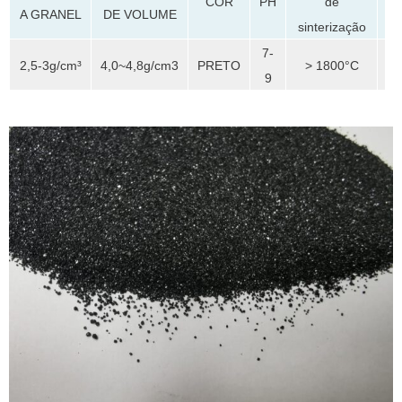
de
COR
PH
A GRANEL
DE VOLUME
sinterização
7-
2,5-3g/cm³
4,0~4,8g/cm3
PRETO
> 1800°C
9