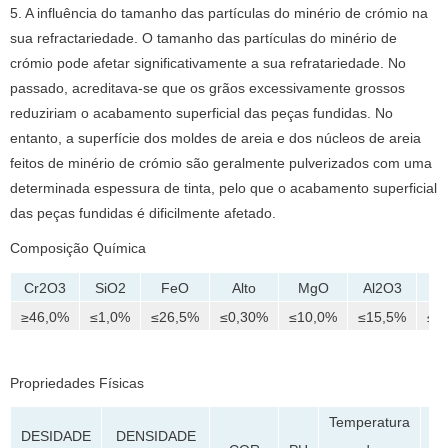
5. A influência do tamanho das partículas do minério de crómio na
sua refractariedade. O tamanho das partículas do minério de
crómio pode afetar significativamente a sua refratariedade. No
passado, acreditava-se que os grãos excessivamente grossos
reduziriam o acabamento superficial das peças fundidas. No
entanto, a superfície dos moldes de areia e dos núcleos de areia
feitos de minério de crómio são geralmente pulverizados com uma
determinada espessura de tinta, pelo que o acabamento superficial
das peças fundidas é dificilmente afetado.
Composição Química
Cr2O3
SiO2
FeO
Alto
MgO
Al2O3
≥46,0%
≤1,0%
≤26,5%
≤0,30%
≤10,0%
≤15,5%
≤0
Propriedades Físicas
Temperatura
DESIDADE
DENSIDADE
T