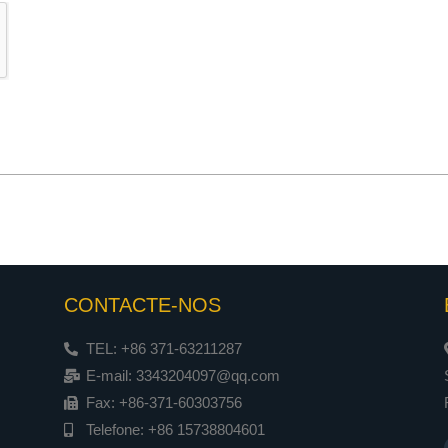
CONTACTE-NOS
TEL: +86 371-63211287
E-mail: 3343204097@qq.com
Fax: +86-371-60303756
Telefone: +86 15738804601