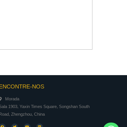
ENCONTRE-NOS
Morada
Sala 1903, Yaxin Times Square, Songshan South
Road, Zhengzhou, China