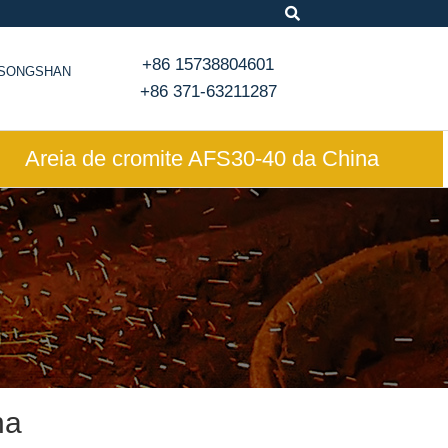
+86 15738804601
, SONGSHAN
+86 371-63211287
Areia de cromite AFS30-40 da China
na