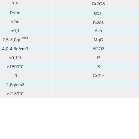
7-9
Cr2O3
Preto
SiO2
≤2m
Fe2O3
≤0,1
Alto
cm3
2,5-3,0g/
MgO
4,0-4,8g/cm3
Al2O3
≤0,1%
P
≥1800℃
S
0
Cr/Fe
2,6g/cm3
≥2180℃