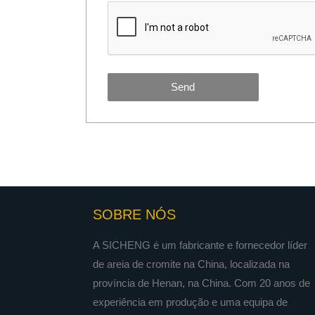
Send
SOBRE NÓS
A SICHENG é um fabricante e fornecedor líder
de areia de cromite na China, localizada na
província de Henan, na China. Com 20 anos de
experiência em produção e uma equipa de