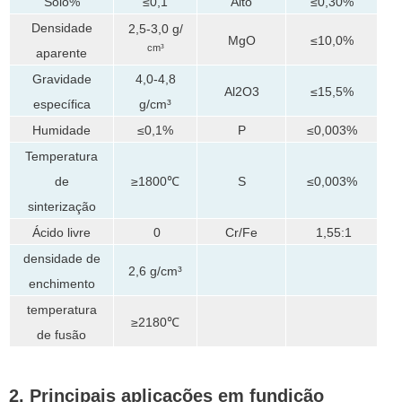
Solo%
≤0,1
Alto
≤0,30%
Densidade
2,5-3,0 g/
MgO
≤10,0%
cm³
aparente
Gravidade
4,0-4,8
Al2O3
≤15,5%
específica
g/cm³
Humidade
≤0,1%
P
≤0,003%
Temperatura
de
≥1800℃
S
≤0,003%
sinterização
Ácido livre
0
Cr/Fe
1,55:1
densidade de
2,6 g/cm³
enchimento
temperatura
≥2180℃
de fusão
2. Principais aplicações em fundição