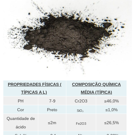
PROPRIEDADES FÍSICAS (
COMPOSIÇÃO QUÍMICA
TÍPICAS
A
L)
MÉDIA (TÍPICA)
PH
7-9
Cr2O3
≥46,0%
Cor
Preto
≤1,0%
SiO₂
Quantidade de
≤2m
≤26,5%
Fe2O3
ácido