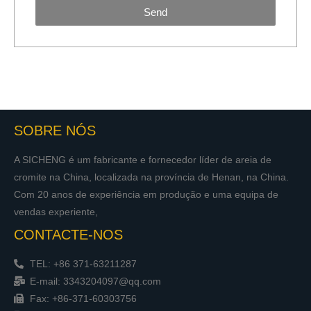
Send
SOBRE NÓS
A SICHENG é um fabricante e fornecedor líder de areia de
cromite na China, localizada na província de Henan, na China.
Com 20 anos de experiência em produção e uma equipa de
vendas experiente,
CONTACTE-NOS
TEL: +86 371-63211287
E-mail: 3343204097@qq.com
Fax: +86-371-60303756