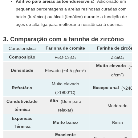
Aditivo para areias autoendurecíveis:
Adicionado em
pequenas percentagens a areias resinosas curadas com
ácido (furânico) ou álcali (fenólico) durante a fundição de
aços de alta liga para melhorar a resistência à queima.
3. Comparação com a farinha de zircónio
Farinha de cromite
Farinha de zircónio
Característica
Composição
FeO·Cr₂O₃
ZrSiO₄
Muito elevado
(~4,
Densidade
Elevado (~4,5 g/cm³)
g/cm³)
Muito elevado
Excepcional
Refratário
(>2400°
(>1900°C)
Alto
(Bom para
Condutividade
Moderado
térmica
relaxar)
Expansão
Muito baixo
Baixo
Térmica
Excelente