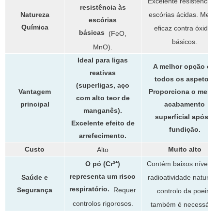
Excelente resistência 
resistência às
escórias ácidas. Men
Natureza
escórias
Química
eficaz contra óxidos
básicas
(FeO,
básicos.
MnO).
Ideal para ligas
A melhor opção em
reativas
todos os aspetos.
(superligas, aço
Vantagem
Proporciona o melho
com alto teor de
principal
acabamento
manganês).
superficial após a
Excelente efeito de
fundição.
arrefecimento.
Custo
Muito alto
Alto
Contém baixos níveis 
O pó (Cr³⁺)
representa um risco
radioatividade natural;
Saúde e
respiratório.
Requer
Segurança
controlo da poeira
controlos rigorosos.
também é necessário