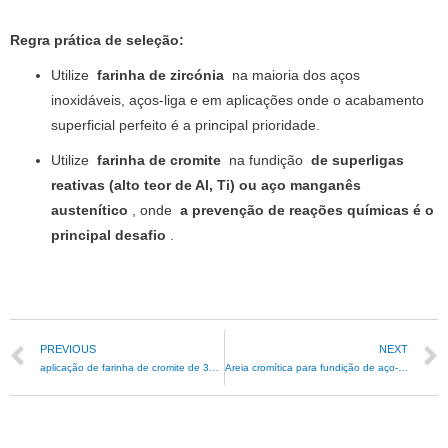
Regra prática de seleção:
Utilize
farinha de zircónia
na maioria dos aços
inoxidáveis, aços-liga e em aplicações onde o acabamento
superficial perfeito é a principal prioridade.
Utilize
farinha de cromite
na fundição
de superligas
reativas (alto teor de Al, Ti) ou aço manganês
austenítico
, onde
a prevenção de reações químicas é o
principal desafio
.
PREVIOUS
NEXT
aplicação de farinha de cromite de 325 mesh
Areia cromítica para fundição de aço-liga