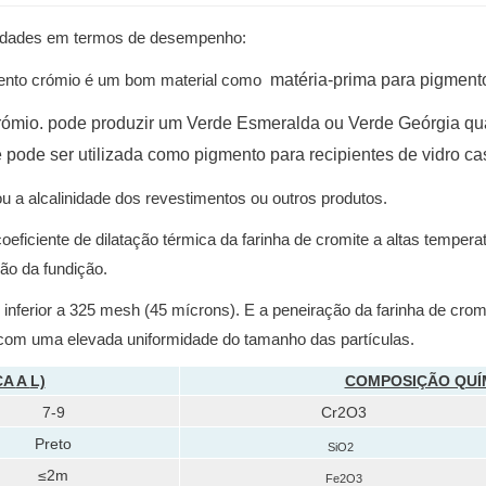
riedades em termos de desempenho:
mento crómio é um bom material como
matéria-prima para pigmento
crómio. pode produzir um Verde Esmeralda ou Verde Geórgia qu
te pode ser utilizada como pigmento para recipientes de vidro c
u a alcalinidade dos revestimentos ou outros produtos.
coeficiente de dilatação térmica da farinha de cromite a altas tem
são da fundição.
nferior a 325 mesh (45 mícrons). E a peneiração da farinha de cromi
 com uma elevada uniformidade do tamanho das partículas.
CA
A
L)
COMPOSIÇÃO QUÍMI
7-9
Cr2O3
Preto
SiO2
≤2m
Fe2O3