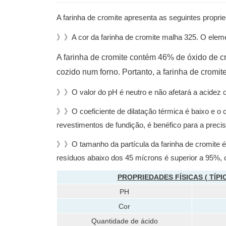
A farinha de cromite apresenta as seguintes prop
》》A cor da farinha de cromite malha 325. O ele
A farinha de cromite contém 46% de óxido de 
cozido num forno. Portanto, a farinha de cromi
》》O valor do pH é neutro e não afetará a acidez o
》》O coeficiente de dilatação térmica é baixo e o 
revestimentos de fundição, é benéfico para a preci
》》O tamanho da partícula da farinha de cromite é i
resíduos abaixo dos 45 mícrons é superior a 95%,
PROPRIEDADES FÍSICAS (
TÍPI
PH
Cor
Quantidade de ácido