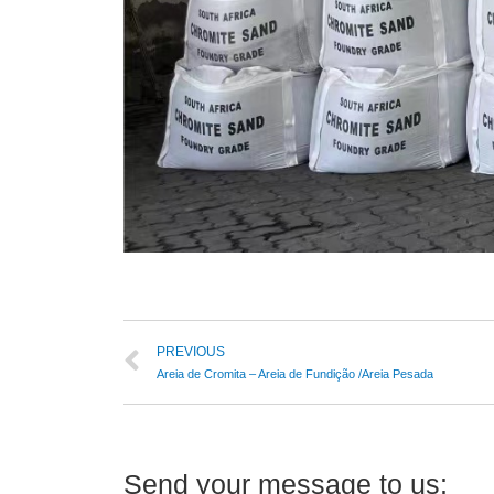
PREVIOUS
Areia de Cromita – Areia de Fundição /Areia Pesada
Send your message to us: