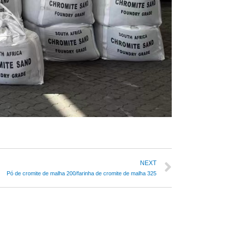
NEXT
Pó de cromite de malha 200/farinha de cromite de malha 325