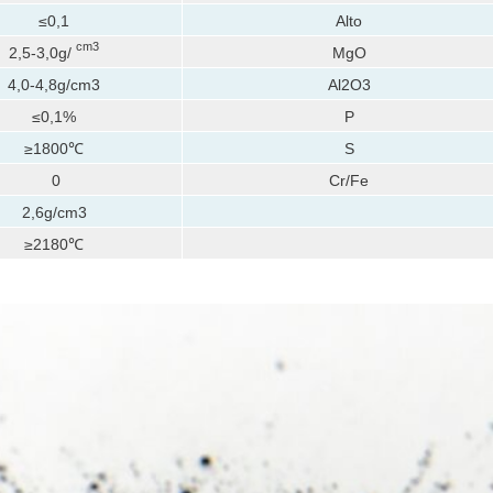
≤0,1
Alto
cm3
2,5-3,0g/
MgO
4,0-4,8g/cm3
Al2O3
≤0,1%
P
≥1800℃
S
0
Cr/Fe
2,6g/cm3
≥2180℃