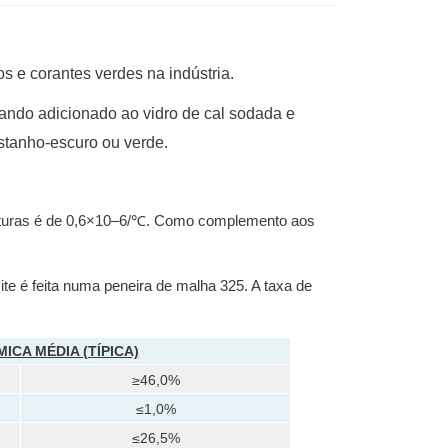
s e corantes verdes na indústria.
ando adicionado ao vidro de cal sodada e
astanho-escuro ou verde.
peraturas é de 0,6×10–6/℃. Como complemento aos
te é feita numa peneira de malha 325. A taxa de
CA MÉDIA (TÍPICA)
≥46,0%
≤1,0%
≤26,5%