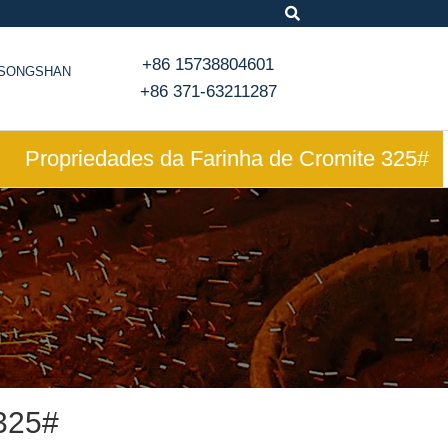
+86 15738804601
, SONGSHAN
+86 371-63211287
Propriedades da Farinha de Cromite 325#
 325#